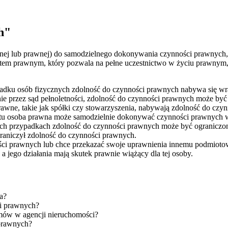
h"
znej lub prawnej) do samodzielnego dokonywania czynności prawnych,
tem prawnym, który pozwala na pełne uczestnictwo w życiu prawnym,
dku osób fizycznych zdolność do czynności prawnych nabywa się wraz 
ie przez sąd pełnoletności, zdolność do czynności prawnych może być
awne, takie jak spółki czy stowarzyszenia, nabywają zdolność do c
ntu osoba prawna może samodzielnie dokonywać czynności prawnych 
ch przypadkach zdolność do czynności prawnych może być ograniczon
raniczył zdolność do czynności prawnych.
ości prawnych lub chce przekazać swoje uprawnienia innemu podmioto
 a jego działania mają skutek prawnie wiążący dla tej osoby.
a?
ci prawnych?
mów w agencji nieruchomości?
 prawnych?