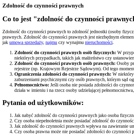
Zdolność do czynności prawnych
Co to jest "zdolność do czynności prawnyc
Zdolność do czynności prawnych to zdolność jednostki (osoby fizyc
prawnych. Zdolność do czynności prawnych jest niezbędnym elemen
jak
umowa sprzedaży
,
najmu
czy wynajmu
nieruchomości
.
Zdolność do czynności prawnych osób fizycznych:
W przypa
niektórych przypadkach, takich jak małżeństwo czy ustanowien
Zdolność do czynności prawnych osób prawnych:
Osoby pr
rejestrze (np. Krajowym Rejestrze Sądowym). Od tego mome
Ograniczenia zdolności do czynności prawnych:
W niektóry
zaburzeniami psychicznymi czy osób prawnych, którym sąd og
Pełnomocnictwo:
Jeśli osoba nie posiada zdolności do czynn
działa w imieniu i na rzecz osoby udzielającej pełnomocnictwa,
Pytania od użytkowników:
Jak nabyć zdolność do czynności prawnych jako osoba fizyczn
Czy osoba niepełnoletnia może posiadać zdolność do czynnoś
Jak zdolność do czynności prawnych wpływa na zawieranie u
Czy osoba prawna może nie posiadać zdolności do czynności