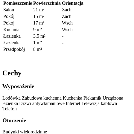
Pomieszczenie
Powierzchnia
Orientacja
Salon
21 m²
Zach
Pokój
15 m²
Zach
Pokój
17 m²
Wsch
Kuchnia
9 m²
Wsch
Łazienka
3.5 m²
-
Łazienka
1 m²
-
Przedpokój
8 m²
-
Cechy
Wyposażenie
Lodówka
Zabudowa kuchenna
Kuchenka
Piekarnik
Urządzona
łazienka
Drzwi antywłamaniowe
Internet
Telewizja kablowa
Telefon
Otoczenie
Budynki wielorodzinne