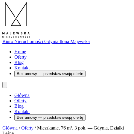
Biuro Nieruchomości Gdynia
Ilona Majewska
Home
Oferty
Blog
Kontakt
Bez umowy — przedstaw swoją ofertę
Główna
Oferty
Blog
Kontakt
Bez umowy — przedstaw swoją ofertę
Główna
/
Oferty
/
Mieszkanie, 76 m², 3 pok. — Gdynia, Działki
Leśne