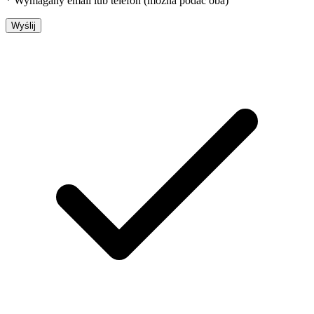
* Wymagany email lub telefon (można podać oba)
Wyślij