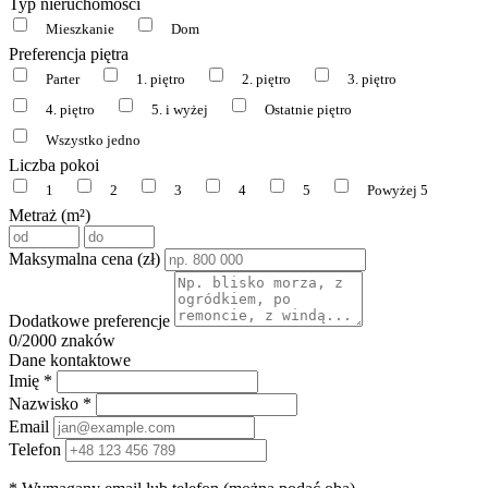
Typ nieruchomości
Mieszkanie
Dom
Preferencja piętra
Parter
1. piętro
2. piętro
3. piętro
4. piętro
5. i wyżej
Ostatnie piętro
Wszystko jedno
Liczba pokoi
1
2
3
4
5
Powyżej 5
Metraż (m²)
Maksymalna cena (zł)
Dodatkowe preferencje
0
/2000 znaków
Dane kontaktowe
Imię *
Nazwisko *
Email
Telefon