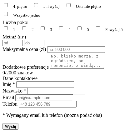
4. piętro
5. i wyżej
Ostatnie piętro
Wszystko jedno
Liczba pokoi
1
2
3
4
5
Powyżej 5
Metraż (m²)
Maksymalna cena (zł)
Dodatkowe preferencje
0
/2000 znaków
Dane kontaktowe
Imię *
Nazwisko *
Email
Telefon
* Wymagany email lub telefon (można podać oba)
Wyślij