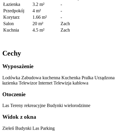
Łazienka
3.2 m²
-
Przedpokój
4 m²
-
Korytarz
1.66 m²
-
Salon
20 m²
Zach
Kuchnia
4.5 m²
Zach
Cechy
Wyposażenie
Lodówka
Zabudowa kuchenna
Kuchenka
Pralka
Urządzona
łazienka
Telewizor
Internet
Telewizja kablowa
Otoczenie
Las
Tereny rekreacyjne
Budynki wielorodzinne
Widok z okna
Zieleń
Budynki
Las
Parking