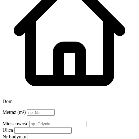
Dom
Metraż (m²)
Miejscowość
Ulica
Nr budynku