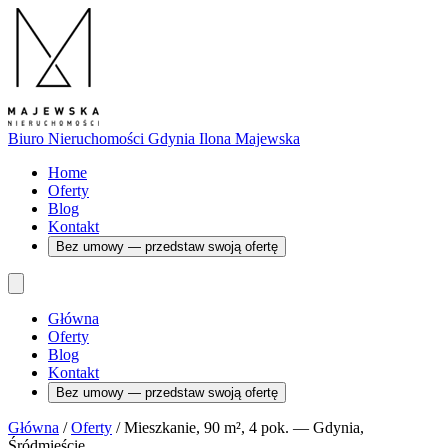
Biuro Nieruchomości Gdynia
Ilona Majewska
Home
Oferty
Blog
Kontakt
Bez umowy — przedstaw swoją ofertę
Główna
Oferty
Blog
Kontakt
Bez umowy — przedstaw swoją ofertę
Główna
/
Oferty
/
Mieszkanie, 90 m², 4 pok. — Gdynia,
Śródmieście