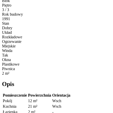
Blok
Piętro
3 / 3
Rok budowy
1991
Stan
Dobry
Układ
Rozkładowe
Ogrzewanie
Miejskie
Winda
Tak
Okna
Plastikowe
Piwnica
2 m²
Opis
Pomieszczenie
Powierzchnia
Orientacja
Pokój
12 m²
Wsch
Kuchnia
21 m²
Wsch
Łazienka
2 m²
-