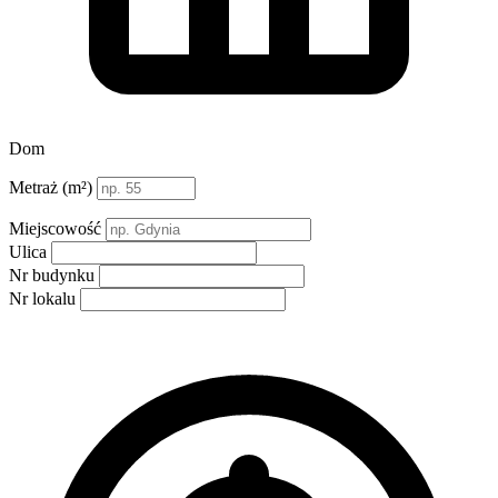
Dom
Metraż (m²)
Miejscowość
Ulica
Nr budynku
Nr lokalu