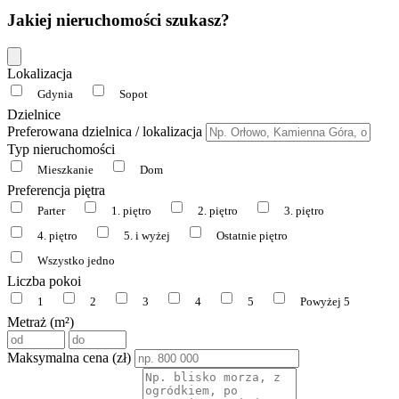
Jakiej nieruchomości szukasz?
Lokalizacja
Gdynia
Sopot
Dzielnice
Preferowana dzielnica / lokalizacja
Typ nieruchomości
Mieszkanie
Dom
Preferencja piętra
Parter
1. piętro
2. piętro
3. piętro
4. piętro
5. i wyżej
Ostatnie piętro
Wszystko jedno
Liczba pokoi
1
2
3
4
5
Powyżej 5
Metraż (m²)
Maksymalna cena (zł)