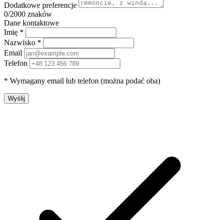
Dodatkowe preferencje
0
/2000 znaków
Dane kontaktowe
Imię *
Nazwisko *
Email
Telefon
* Wymagany email lub telefon (można podać oba)
Wyślij