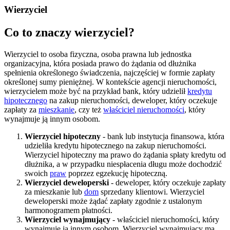
Wierzyciel
Co to znaczy wierzyciel?
Wierzyciel to osoba fizyczna, osoba prawna lub jednostka
organizacyjna, która posiada prawo do żądania od dłużnika
spełnienia określonego świadczenia, najczęściej w formie zapłaty
określonej sumy pieniężnej. W kontekście agencji nieruchomości,
wierzycielem może być na przykład bank, który udzielił
kredytu
hipotecznego
na zakup nieruchomości, deweloper, który oczekuje
zapłaty za
mieszkanie
, czy też
właściciel nieruchomości
, który
wynajmuje ją innym osobom.
Wierzyciel hipoteczny
- bank lub instytucja finansowa, która
udzieliła kredytu hipotecznego na zakup nieruchomości.
Wierzyciel hipoteczny ma prawo do żądania spłaty kredytu od
dłużnika, a w przypadku niespłacenia długu może dochodzić
swoich
praw
poprzez egzekucję hipoteczną.
Wierzyciel deweloperski
- deweloper, który oczekuje zapłaty
za mieszkanie lub
dom
sprzedany klientowi. Wierzyciel
deweloperski może żądać zapłaty zgodnie z ustalonym
harmonogramem płatności.
Wierzyciel wynajmujący
- właściciel nieruchomości, który
wynajmuje ją innym osobom. Wierzyciel wynajmujący ma