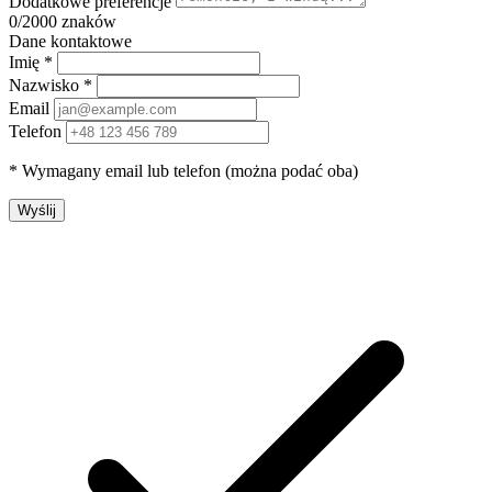
Dodatkowe preferencje
0
/2000 znaków
Dane kontaktowe
Imię *
Nazwisko *
Email
Telefon
* Wymagany email lub telefon (można podać oba)
Wyślij