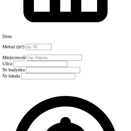
Dom
Metraż (m²)
Miejscowość
Ulica
Nr budynku
Nr lokalu