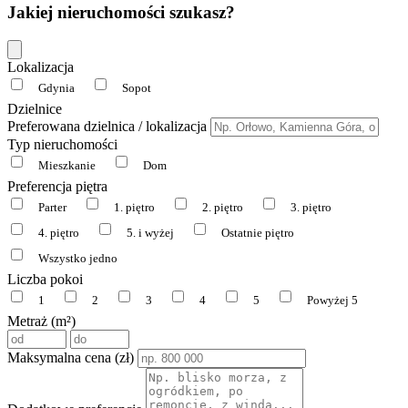
Jakiej nieruchomości szukasz?
Lokalizacja
Gdynia
Sopot
Dzielnice
Preferowana dzielnica / lokalizacja
Typ nieruchomości
Mieszkanie
Dom
Preferencja piętra
Parter
1. piętro
2. piętro
3. piętro
4. piętro
5. i wyżej
Ostatnie piętro
Wszystko jedno
Liczba pokoi
1
2
3
4
5
Powyżej 5
Metraż (m²)
Maksymalna cena (zł)