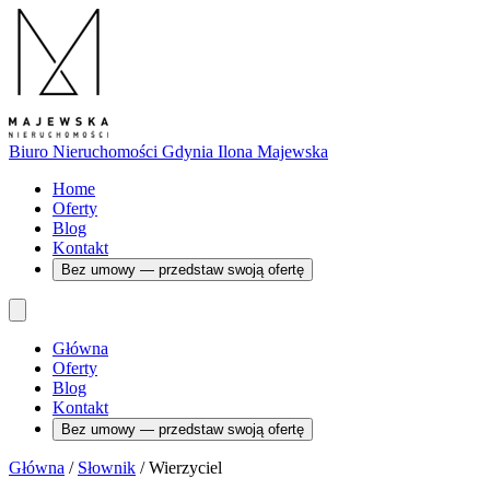
Biuro Nieruchomości Gdynia
Ilona Majewska
Home
Oferty
Blog
Kontakt
Bez umowy — przedstaw swoją ofertę
Główna
Oferty
Blog
Kontakt
Bez umowy — przedstaw swoją ofertę
Główna
/
Słownik
/
Wierzyciel