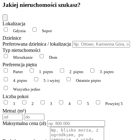
Jakiej nieruchomości szukasz?
Lokalizacja
Gdynia
Sopot
Dzielnice
Preferowana dzielnica / lokalizacja
Typ nieruchomości
Mieszkanie
Dom
Preferencja piętra
Parter
1. piętro
2. piętro
3. piętro
4. piętro
5. i wyżej
Ostatnie piętro
Wszystko jedno
Liczba pokoi
1
2
3
4
5
Powyżej 5
Metraż (m²)
Maksymalna cena (zł)