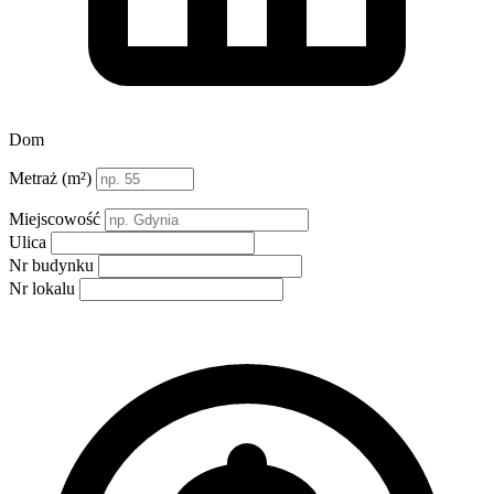
Dom
Metraż (m²)
Miejscowość
Ulica
Nr budynku
Nr lokalu