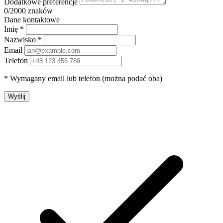
Dodatkowe preferencje
0
/2000 znaków
Dane kontaktowe
Imię *
Nazwisko *
Email
Telefon
* Wymagany email lub telefon (można podać oba)
Wyślij