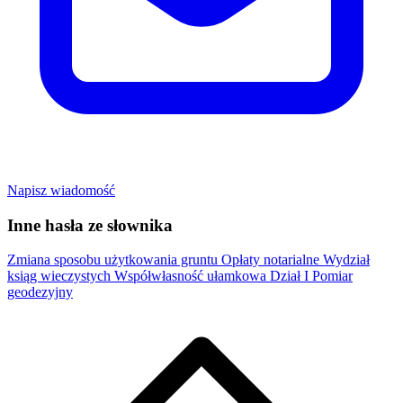
Napisz wiadomość
Inne hasła ze słownika
Zmiana sposobu użytkowania gruntu
Opłaty notarialne
Wydział
ksiąg wieczystych
Współwłasność ułamkowa
Dział I
Pomiar
geodezyjny