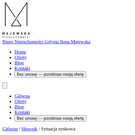
Biuro Nieruchomości Gdynia
Ilona Majewska
Home
Oferty
Blog
Kontakt
Bez umowy — przedstaw swoją ofertę
Główna
Oferty
Blog
Kontakt
Bez umowy — przedstaw swoją ofertę
Główna
/
Słownik
/
Sytuacja rynkowa