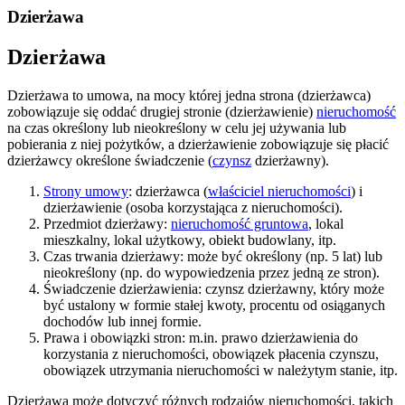
Dzierżawa
Dzierżawa
Dzierżawa to umowa, na mocy której jedna strona (dzierżawca)
zobowiązuje się oddać drugiej stronie (dzierżawienie)
nieruchomość
na czas określony lub nieokreślony w celu jej używania lub
pobierania z niej pożytków, a dzierżawienie zobowiązuje się płacić
dzierżawcy określone świadczenie (
czynsz
dzierżawny).
Strony umowy
: dzierżawca (
właściciel nieruchomości
) i
dzierżawienie (osoba korzystająca z nieruchomości).
Przedmiot dzierżawy:
nieruchomość gruntowa
, lokal
mieszkalny, lokal użytkowy, obiekt budowlany, itp.
Czas trwania dzierżawy: może być określony (np. 5 lat) lub
nieokreślony (np. do wypowiedzenia przez jedną ze stron).
Świadczenie dzierżawienia: czynsz dzierżawny, który może
być ustalony w formie stałej kwoty, procentu od osiąganych
dochodów lub innej formie.
Prawa i obowiązki stron: m.in. prawo dzierżawienia do
korzystania z nieruchomości, obowiązek płacenia czynszu,
obowiązek utrzymania nieruchomości w należytym stanie, itp.
Dzierżawa może dotyczyć różnych rodzajów nieruchomości, takich