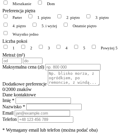
Mieszkanie
Dom
Preferencja piętra
Parter
1. piętro
2. piętro
3. piętro
4. piętro
5. i wyżej
Ostatnie piętro
Wszystko jedno
Liczba pokoi
1
2
3
4
5
Powyżej 5
Metraż (m²)
Maksymalna cena (zł)
Dodatkowe preferencje
0
/2000 znaków
Dane kontaktowe
Imię *
Nazwisko *
Email
Telefon
* Wymagany email lub telefon (można podać oba)