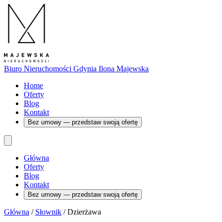
Biuro Nieruchomości Gdynia
Ilona Majewska
Home
Oferty
Blog
Kontakt
Bez umowy — przedstaw swoją ofertę
Główna
Oferty
Blog
Kontakt
Bez umowy — przedstaw swoją ofertę
Główna
/
Słownik
/
Dzierżawa