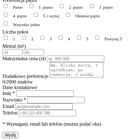
Preferencja piętra
Parter
1. piętro
2. piętro
3. piętro
4. piętro
5. i wyżej
Ostatnie piętro
Wszystko jedno
Liczba pokoi
1
2
3
4
5
Powyżej 5
Metraż (m²)
Maksymalna cena (zł)
Dodatkowe preferencje
0
/2000 znaków
Dane kontaktowe
Imię *
Nazwisko *
Email
Telefon
* Wymagany email lub telefon (można podać oba)
Wyślij