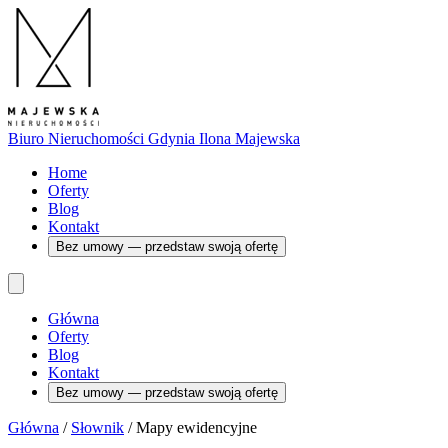
Biuro Nieruchomości Gdynia
Ilona Majewska
Home
Oferty
Blog
Kontakt
Bez umowy — przedstaw swoją ofertę
Główna
Oferty
Blog
Kontakt
Bez umowy — przedstaw swoją ofertę
Główna
/
Słownik
/
Mapy ewidencyjne