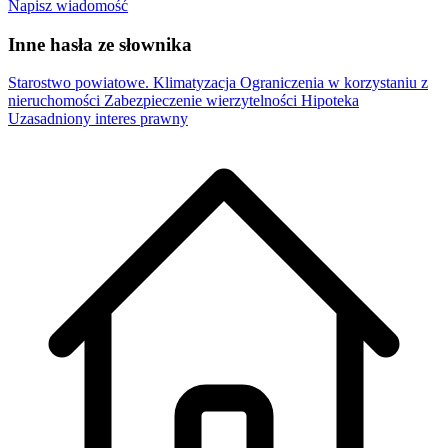
Napisz wiadomość
Inne hasła ze słownika
Starostwo powiatowe.
Klimatyzacja
Ograniczenia w korzystaniu z
nieruchomości
Zabezpieczenie wierzytelności
Hipoteka
Uzasadniony interes prawny