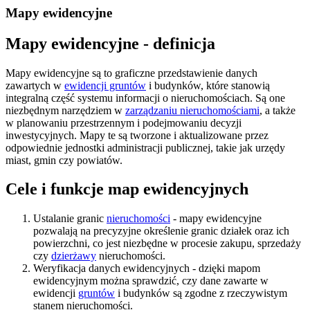
Mapy ewidencyjne
Mapy ewidencyjne - definicja
Mapy ewidencyjne są to graficzne przedstawienie danych
zawartych w
ewidencji gruntów
i budynków, które stanowią
integralną część systemu informacji o nieruchomościach. Są one
niezbędnym narzędziem w
zarządzaniu nieruchomościami
, a także
w planowaniu przestrzennym i podejmowaniu decyzji
inwestycyjnych. Mapy te są tworzone i aktualizowane przez
odpowiednie jednostki administracji publicznej, takie jak urzędy
miast, gmin czy powiatów.
Cele i funkcje map ewidencyjnych
Ustalanie granic
nieruchomości
- mapy ewidencyjne
pozwalają na precyzyjne określenie granic działek oraz ich
powierzchni, co jest niezbędne w procesie zakupu, sprzedaży
czy
dzierżawy
nieruchomości.
Weryfikacja danych ewidencyjnych - dzięki mapom
ewidencyjnym można sprawdzić, czy dane zawarte w
ewidencji
gruntów
i budynków są zgodne z rzeczywistym
stanem nieruchomości.