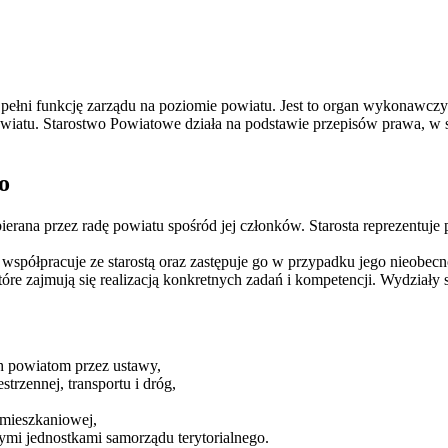
 pełni funkcję zarządu na poziomie powiatu. Jest to organ wykonawczy
atu. Starostwo Powiatowe działa na podstawie przepisów prawa, w s
o
rana przez radę powiatu spośród jej członków. Starosta reprezentuje 
współpracuje ze starostą oraz zastępuje go w przypadku jego nieobecn
óre zajmują się realizacją konkretnych zadań i kompetencji. Wydziały
ch powiatom przez ustawy,
trzennej, transportu i dróg,
i mieszkaniowej,
nymi jednostkami samorządu terytorialnego.