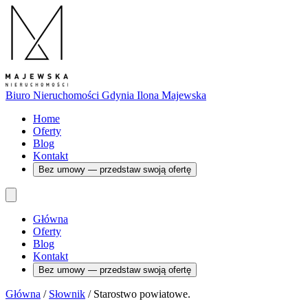
Biuro Nieruchomości Gdynia
Ilona Majewska
Home
Oferty
Blog
Kontakt
Bez umowy — przedstaw swoją ofertę
Główna
Oferty
Blog
Kontakt
Bez umowy — przedstaw swoją ofertę
Główna
/
Słownik
/
Starostwo powiatowe.