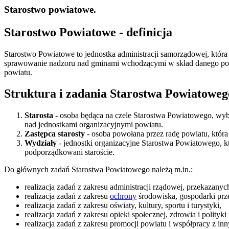
Starostwo powiatowe.
Starostwo Powiatowe - definicja
Starostwo Powiatowe to jednostka administracji samorządowej, która
sprawowanie nadzoru nad gminami wchodzącymi w skład danego powi
powiatu.
Struktura i zadania Starostwa Powiatoweg
Starosta
- osoba będąca na czele Starostwa Powiatowego, wybie
nad jednostkami organizacyjnymi powiatu.
Zastępca starosty
- osoba powołana przez radę powiatu, która 
Wydziały
- jednostki organizacyjne Starostwa Powiatowego, kt
podporządkowani staroście.
Do głównych zadań Starostwa Powiatowego należą m.in.:
realizacja zadań z zakresu administracji rządowej, przekazany
realizacja zadań z zakresu
ochrony
środowiska, gospodarki przes
realizacja zadań z zakresu oświaty, kultury, sportu i turystyki,
realizacja zadań z zakresu opieki społecznej, zdrowia i polityk
realizacja zadań z zakresu promocji powiatu i współpracy z in