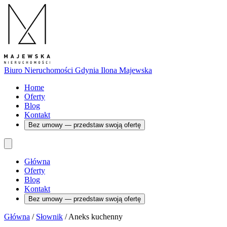
Biuro Nieruchomości Gdynia
Ilona Majewska
Home
Oferty
Blog
Kontakt
Bez umowy — przedstaw swoją ofertę
Główna
Oferty
Blog
Kontakt
Bez umowy — przedstaw swoją ofertę
Główna
/
Słownik
/
Aneks kuchenny