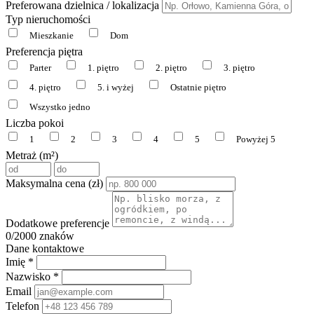
Preferowana dzielnica / lokalizacja
Typ nieruchomości
Mieszkanie
Dom
Preferencja piętra
Parter
1. piętro
2. piętro
3. piętro
4. piętro
5. i wyżej
Ostatnie piętro
Wszystko jedno
Liczba pokoi
1
2
3
4
5
Powyżej 5
Metraż (m²)
Maksymalna cena (zł)
Dodatkowe preferencje
0
/2000 znaków
Dane kontaktowe
Imię *
Nazwisko *
Email
Telefon