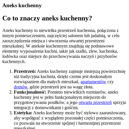
Aneks kuchenny
Co to znaczy aneks kuchenny?
Aneks kuchenny to niewielka przestrzeń kuchenna, połączona z
innym pomieszczeniem, najczęściej salonem lub jadalnią, w celu
zaoszczędzenia miejsca i stworzenia otwartej przestrzeni
mieszkalnej. W aneksie kuchennym znajdują się podstawowe
elementy wyposażenia kuchni, takie jak szafki, zlew, kuchenka,
lodówka oraz miejsce do przechowywania naczyń i przyborów
kuchennych.
Przestrzeń:
Aneks kuchenny zajmuje mniejszą powierzchnię
niż tradycyjna kuchnia, dzięki czemu jest doskonałym
rozwiązaniem dla małych mieszkań,
apartamentów
czy
domów
, gdzie przestrzeń jest na wagę złota.
Funkcjonalność:
Pomimo niewielkich rozmiarów, aneks
kuchenny jest w pełni funkcjonalnym miejscem do
przygotowywania posiłków, a jego
otwarta przestrzeń
sprzyja
integracji z domownikami i gośćmi.
Estetyka:
Aneks kuchenny może być stylowo zaaranżowany,
aby współgrać z wyglądem pozostałej części pomieszczenia,
co pozwala na stworzenie spójnej i harmonijnej przestrzeni
mieszkalnej.