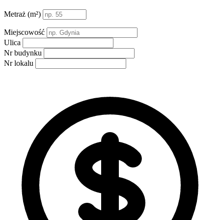
Metraż (m²)
Miejscowość
Ulica
Nr budynku
Nr lokalu