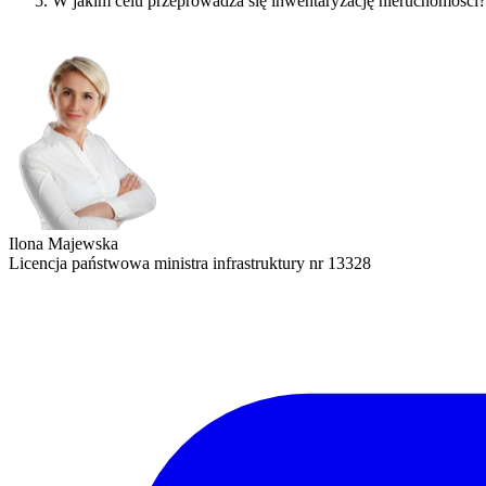
W jakim celu przeprowadza się inwentaryzację nieruchomości?
Ilona Majewska
Licencja państwowa ministra infrastruktury nr 13328