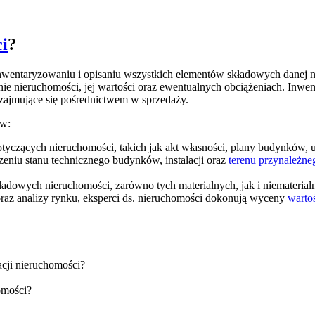
i
?
nwentaryzowaniu i opisaniu wszystkich elementów składowych danej nie
 stanie nieruchomości, jej wartości oraz ewentualnych obciążeniach. I
zajmujące się pośrednictwem w sprzedaży.
ów:
tyczących nieruchomości, takich jak akt własności, plany budynków
eniu stanu technicznego budynków, instalacji oraz
terenu przynależne
ładowych nieruchomości, zarówno tych materialnych, jak i niemateria
oraz analizy rynku, eksperci ds. nieruchomości dokonują wyceny
warto
cji nieruchomości?
omości?