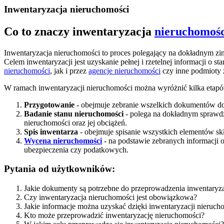
Inwentaryzacja nieruchomości
Co to znaczy inwentaryzacja
nieruchomośc
Inwentaryzacja nieruchomości to proces polegający na dokładnym zi
Celem inwentaryzacji jest uzyskanie pełnej i rzetelnej informacji o
nieruchomości
, jak i przez
agencje nieruchomości
czy inne podmioty 
W ramach inwentaryzacji nieruchomości można wyróżnić kilka etap
Przygotowanie
- obejmuje zebranie wszelkich dokumentów do
Badanie stanu nieruchomości
- polega na dokładnym sprawdz
nieruchomości oraz jej obciążeń.
Spis inwentarza
- obejmuje spisanie wszystkich elementów sk
Wycena nieruchomości
- na podstawie zebranych informacji 
ubezpieczenia czy podatkowych.
Pytania od użytkowników:
Jakie dokumenty są potrzebne do przeprowadzenia inwentaryza
Czy inwentaryzacja nieruchomości jest obowiązkowa?
Jakie informacje można uzyskać dzięki inwentaryzacji nieruch
Kto może przeprowadzić inwentaryzację nieruchomości?