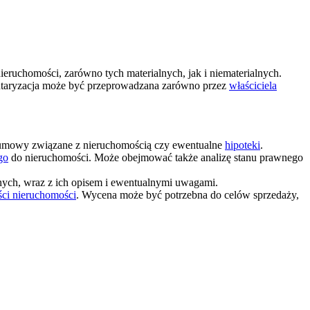
ruchomości, zarówno tych materialnych, jak i niematerialnych.
nwentaryzacja może być przeprowadzana zarówno przez
właściciela
, umowy związane z nieruchomością czy ewentualne
hipoteki
.
go
do nieruchomości. Może obejmować także analizę stanu prawnego
lnych, wraz z ich opisem i ewentualnymi uwagami.
ści nieruchomości
. Wycena może być potrzebna do celów sprzedaży,