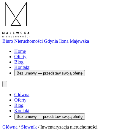
Biuro Nieruchomości Gdynia
Ilona Majewska
Home
Oferty
Blog
Kontakt
Bez umowy — przedstaw swoją ofertę
Główna
Oferty
Blog
Kontakt
Bez umowy — przedstaw swoją ofertę
Główna
/
Słownik
/
Inwentaryzacja nieruchomości