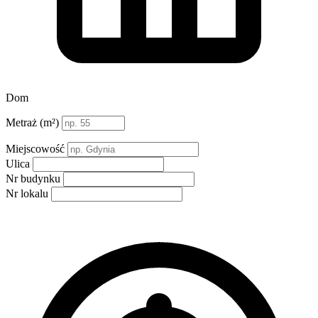
Dom
Metraż (m²)
Miejscowość
Ulica
Nr budynku
Nr lokalu