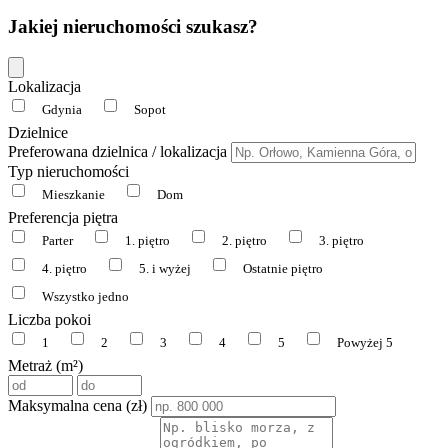
Jakiej nieruchomości szukasz?
Lokalizacja
Gdynia
Sopot
Dzielnice
Preferowana dzielnica / lokalizacja
Typ nieruchomości
Mieszkanie
Dom
Preferencja piętra
Parter
1. piętro
2. piętro
3. piętro
4. piętro
5. i wyżej
Ostatnie piętro
Wszystko jedno
Liczba pokoi
1
2
3
4
5
Powyżej 5
Metraż (m²)
Maksymalna cena (zł)