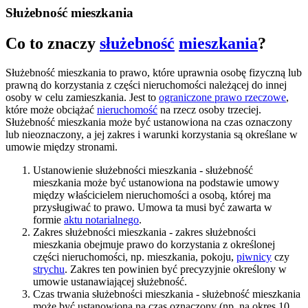
Służebność mieszkania
Co to znaczy
służebność
mieszkania
?
Służebność mieszkania to prawo, które uprawnia osobę fizyczną lub
prawną do korzystania z części nieruchomości należącej do innej
osoby w celu zamieszkania. Jest to
ograniczone prawo rzeczowe
,
które może obciążać
nieruchomość
na rzecz osoby trzeciej.
Służebność mieszkania może być ustanowiona na czas oznaczony
lub nieoznaczony, a jej zakres i warunki korzystania są określane w
umowie między stronami.
Ustanowienie służebności mieszkania - służebność
mieszkania może być ustanowiona na podstawie umowy
między właścicielem nieruchomości a osobą, której ma
przysługiwać to prawo. Umowa ta musi być zawarta w
formie
aktu notarialnego
.
Zakres służebności mieszkania - zakres służebności
mieszkania obejmuje prawo do korzystania z określonej
części nieruchomości, np. mieszkania, pokoju,
piwnicy
czy
strychu
. Zakres ten powinien być precyzyjnie określony w
umowie ustanawiającej służebność.
Czas trwania służebności mieszkania - służebność mieszkania
może być ustanowiona na czas oznaczony (np. na okres 10