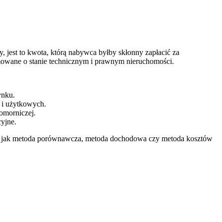
 jest to kwota, którą nabywca byłby skłonny zapłacić za
rmowane o stanie technicznym i prawnym nieruchomości.
ynku.
 i użytkowych.
omorniczej.
cyjne.
ie jak metoda porównawcza, metoda dochodowa czy metoda kosztów