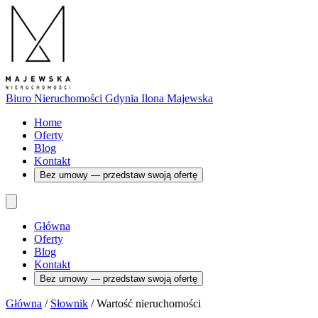
Biuro Nieruchomości Gdynia
Ilona Majewska
Home
Oferty
Blog
Kontakt
Bez umowy — przedstaw swoją ofertę
Główna
Oferty
Blog
Kontakt
Bez umowy — przedstaw swoją ofertę
Główna
/
Słownik
/
Wartość nieruchomości