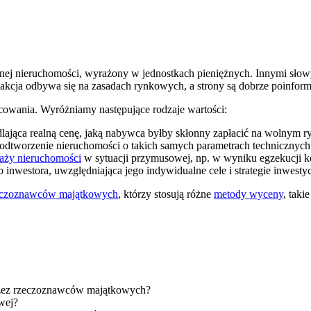
ej nieruchomości, wyrażony w jednostkach pieniężnych. Innymi słowy,
ansakcja odbywa się na zasadach rynkowych, a strony są dobrze poinfo
acowania. Wyróżniamy następujące rodzaje wartości:
dlająca realną cenę, jaką nabywca byłby skłonny zapłacić na wolnym r
a odtworzenie nieruchomości o takich samych parametrach technicznych
aży nieruchomości
w sytuacji przymusowej, np. w wyniku egzekucji k
inwestora, uwzględniająca jego indywidualne cele i strategie inwesty
eczoznawców majątkowych
, którzy stosują różne
metody wyceny
, tak
rzez rzeczoznawców majątkowych?
wej?