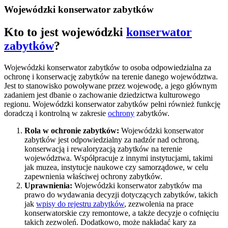
Wojewódzki konserwator zabytków
Kto to jest wojewódzki
konserwator
zabytków
?
Wojewódzki konserwator zabytków to osoba odpowiedzialna za
ochronę i konserwację zabytków na terenie danego województwa.
Jest to stanowisko powoływane przez wojewodę, a jego głównym
zadaniem jest dbanie o zachowanie dziedzictwa kulturowego
regionu. Wojewódzki konserwator zabytków pełni również funkcję
doradczą i kontrolną w zakresie
ochrony
zabytków.
Rola w ochronie zabytków:
Wojewódzki konserwator
zabytków jest odpowiedzialny za nadzór nad ochroną,
konserwacją i rewaloryzacją zabytków na terenie
województwa. Współpracuje z innymi instytucjami, takimi
jak muzea, instytucje naukowe czy samorządowe, w celu
zapewnienia właściwej ochrony zabytków.
Uprawnienia:
Wojewódzki konserwator zabytków ma
prawo do wydawania decyzji dotyczących zabytków, takich
jak
wpisy do rejestru zabytków
, zezwolenia na prace
konserwatorskie czy remontowe, a także decyzje o cofnięciu
takich zezwoleń. Dodatkowo, może nakładać kary za