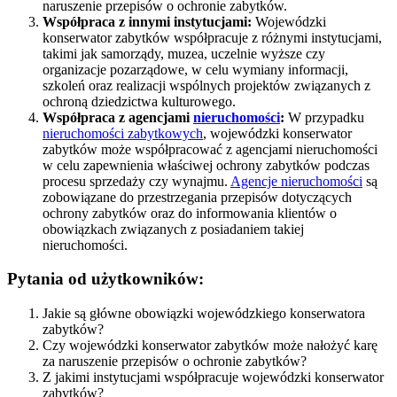
naruszenie przepisów o ochronie zabytków.
Współpraca z innymi instytucjami:
Wojewódzki
konserwator zabytków współpracuje z różnymi instytucjami,
takimi jak samorządy, muzea, uczelnie wyższe czy
organizacje pozarządowe, w celu wymiany informacji,
szkoleń oraz realizacji wspólnych projektów związanych z
ochroną dziedzictwa kulturowego.
Współpraca z agencjami
nieruchomości
:
W przypadku
nieruchomości zabytkowych
, wojewódzki konserwator
zabytków może współpracować z agencjami nieruchomości
w celu zapewnienia właściwej ochrony zabytków podczas
procesu sprzedaży czy wynajmu.
Agencje nieruchomości
są
zobowiązane do przestrzegania przepisów dotyczących
ochrony zabytków oraz do informowania klientów o
obowiązkach związanych z posiadaniem takiej
nieruchomości.
Pytania od użytkowników:
Jakie są główne obowiązki wojewódzkiego konserwatora
zabytków?
Czy wojewódzki konserwator zabytków może nałożyć karę
za naruszenie przepisów o ochronie zabytków?
Z jakimi instytucjami współpracuje wojewódzki konserwator
zabytków?