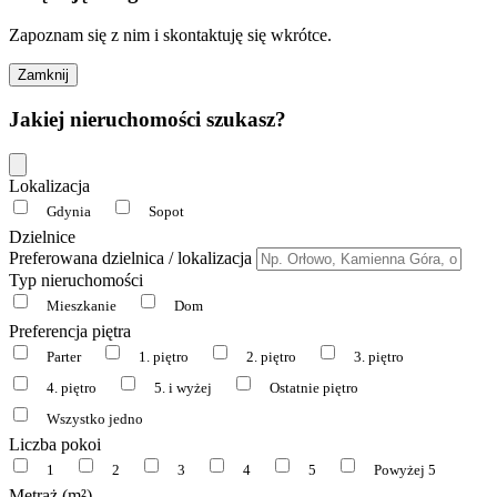
Zapoznam się z nim i skontaktuję się wkrótce.
Zamknij
Jakiej nieruchomości szukasz?
Lokalizacja
Gdynia
Sopot
Dzielnice
Preferowana dzielnica / lokalizacja
Typ nieruchomości
Mieszkanie
Dom
Preferencja piętra
Parter
1. piętro
2. piętro
3. piętro
4. piętro
5. i wyżej
Ostatnie piętro
Wszystko jedno
Liczba pokoi
1
2
3
4
5
Powyżej 5
Metraż (m²)