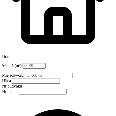
Dom
Metraż (m²)
Miejscowość
Ulica
Nr budynku
Nr lokalu