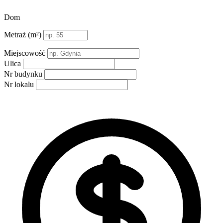
Dom
Metraż (m²)
Miejscowość
Ulica
Nr budynku
Nr lokalu