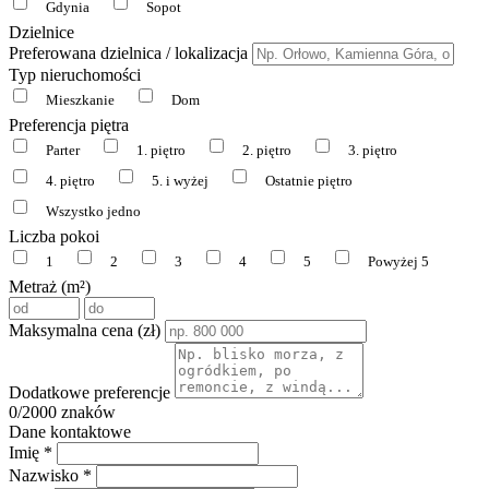
Gdynia
Sopot
Dzielnice
Preferowana dzielnica / lokalizacja
Typ nieruchomości
Mieszkanie
Dom
Preferencja piętra
Parter
1. piętro
2. piętro
3. piętro
4. piętro
5. i wyżej
Ostatnie piętro
Wszystko jedno
Liczba pokoi
1
2
3
4
5
Powyżej 5
Metraż (m²)
Maksymalna cena (zł)
Dodatkowe preferencje
0
/2000 znaków
Dane kontaktowe
Imię *
Nazwisko *