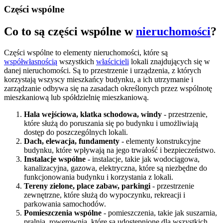
Części wspólne
Co to są części wspólne w
nieruchomości
?
Części wspólne to elementy nieruchomości, które są
współwłasnością
wszystkich
właścicieli
lokali znajdujących się w
danej nieruchomości. Są to przestrzenie i urządzenia, z których
korzystają wszyscy mieszkańcy budynku, a ich utrzymanie i
zarządzanie odbywa się na zasadach określonych przez wspólnotę
mieszkaniową lub spółdzielnię mieszkaniową.
Hala wejściowa, klatka schodowa, windy
- przestrzenie,
które służą do poruszania się po budynku i umożliwiają
dostęp do poszczególnych lokali.
Dach, elewacja, fundamenty
- elementy konstrukcyjne
budynku, które wpływają na jego trwałość i bezpieczeństwo.
Instalacje wspólne
- instalacje, takie jak wodociągowa,
kanalizacyjna, gazowa, elektryczna, które są niezbędne do
funkcjonowania budynku i korzystania z lokali.
Tereny zielone, place zabaw, parkingi
- przestrzenie
zewnętrzne, które służą do wypoczynku, rekreacji i
parkowania samochodów.
Pomieszczenia wspólne
- pomieszczenia, takie jak suszarnia,
pralnia, rowerownia, które są udostępnione dla wszystkich