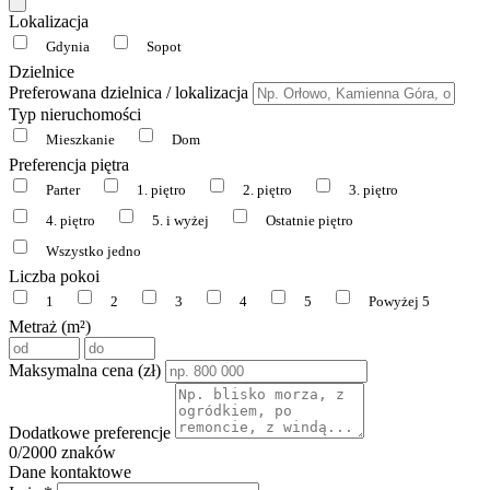
Lokalizacja
Gdynia
Sopot
Dzielnice
Preferowana dzielnica / lokalizacja
Typ nieruchomości
Mieszkanie
Dom
Preferencja piętra
Parter
1. piętro
2. piętro
3. piętro
4. piętro
5. i wyżej
Ostatnie piętro
Wszystko jedno
Liczba pokoi
1
2
3
4
5
Powyżej 5
Metraż (m²)
Maksymalna cena (zł)
Dodatkowe preferencje
0
/2000 znaków
Dane kontaktowe