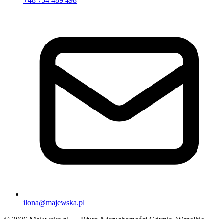
+48 734 489 498
ilona@majewska.pl