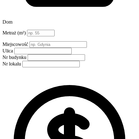
Dom
Metraż (m²)
Miejscowość
Ulica
Nr budynku
Nr lokalu