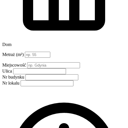
Dom
Metraż (m²)
Miejscowość
Ulica
Nr budynku
Nr lokalu