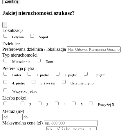
Zamknij
Jakiej nieruchomości szukasz?
Lokalizacja
Gdynia
Sopot
Dzielnice
Preferowana dzielnica / lokalizacja
Typ nieruchomości
Mieszkanie
Dom
Preferencja piętra
Parter
1. piętro
2. piętro
3. piętro
4. piętro
5. i wyżej
Ostatnie piętro
Wszystko jedno
Liczba pokoi
1
2
3
4
5
Powyżej 5
Metraż (m²)
Maksymalna cena (zł)