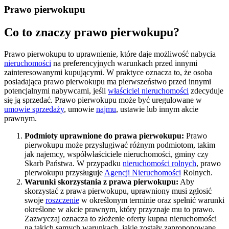
Prawo pierwokupu
Co to znaczy prawo pierwokupu?
Prawo pierwokupu to uprawnienie, które daje możliwość nabycia
nieruchomości
na preferencyjnych warunkach przed innymi
zainteresowanymi kupującymi. W praktyce oznacza to, że osoba
posiadająca prawo pierwokupu ma pierwszeństwo przed innymi
potencjalnymi nabywcami, jeśli
właściciel nieruchomości
zdecyduje
się ją sprzedać. Prawo pierwokupu może być uregulowane w
umowie sprzedaży
, umowie
najmu
, ustawie lub innym akcie
prawnym.
Podmioty uprawnione do prawa pierwokupu:
Prawo
pierwokupu może przysługiwać różnym podmiotom, takim
jak najemcy, współwłaściciele nieruchomości, gminy czy
Skarb Państwa. W przypadku
nieruchomości rolnych
, prawo
pierwokupu przysługuje
Agencji Nieruchomości
Rolnych.
Warunki skorzystania z prawa pierwokupu:
Aby
skorzystać z prawa pierwokupu, uprawniony musi zgłosić
swoje
roszczenie
w określonym terminie oraz spełnić warunki
określone w akcie prawnym, który przyznaje mu to prawo.
Zazwyczaj oznacza to złożenie oferty kupna nieruchomości
na takich samych warunkach, jakie zostały zaproponowane